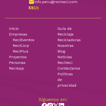
info.peru@reciveci.com
ES
EN
Inicio
Guía de
Empresas
Reciclaje
ReciEventos
Recicladoras
ReciCorp
Nosotras
ReciPlus
Blog
Proyectos
Noticias
Personas
ReciVeci
ReciApp
Contáctanos
Políticas
de
privacidad
Síguenos en: