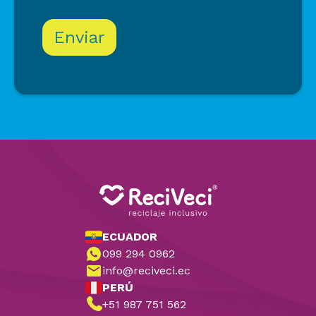
ECUADOR
099 294 0962
info@reciveci.ec
PERÚ
+51 987 751 562