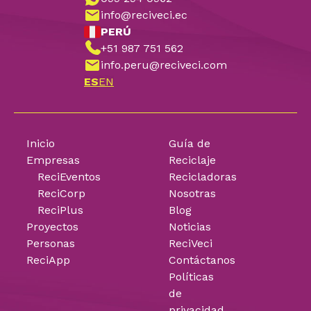
info@reciveci.ec
PERÚ
+51 987 751 562
info.peru@reciveci.com
ES
EN
Inicio
Guía de
Empresas
Reciclaje
ReciEventos
Recicladoras
ReciCorp
Nosotras
ReciPlus
Blog
Proyectos
Noticias
Personas
ReciVeci
ReciApp
Contáctanos
Políticas
de
privacidad