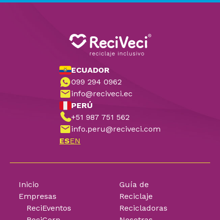
ECUADOR
099 294 0962
info@reciveci.ec
PERÚ
+51 987 751 562
info.peru@reciveci.com
ES
EN
Inicio
Guía de
Empresas
Reciclaje
ReciEventos
Recicladoras
ReciCorp
Nosotras