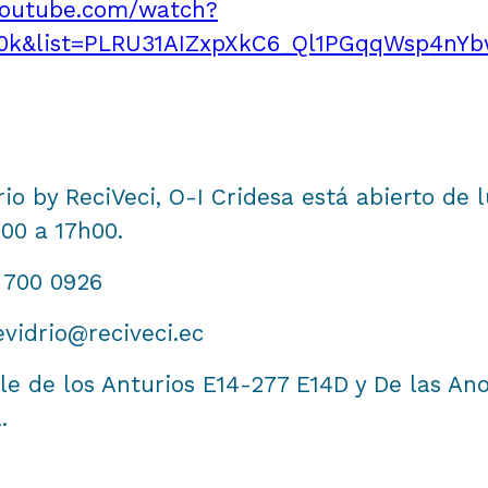
youtube.com/watch?
0k&list=PLRU31AIZxpXkC6_Ql1PGqqWsp4nYb
io by ReciVeci, O-I Cridesa está abierto de 
h00 a 17h00.
 700 0926
vidrio@reciveci.ec
lle de los Anturios E14-277 E14D y De las An
 ⁠