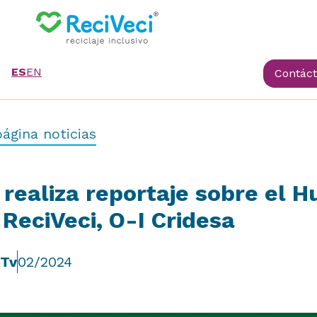
ES
EN
Contác
ágina noticias
 realiza reportaje sobre el H
 ReciVeci, O-I Cridesa
 Tv
02/2024